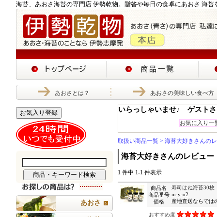
海苔、あおさ海苔の専門店 伊勢乾物。贈答や毎日の食卓にあおさ 海苔
あおさとは？
あおさの美味しい食べ方
いらっしゃいませ♪ ゲストさ
お気入り登録
お気に入り一
取扱い商品一覧
> 海苔大好きさんの
海苔大好きさんのレビュー
1 件中 1-1 件表示
寿司はね海苔30枚
商品名
m-y-o2
商品番号
産地直送ならではの卸
価格
あおさ
おすすめ度