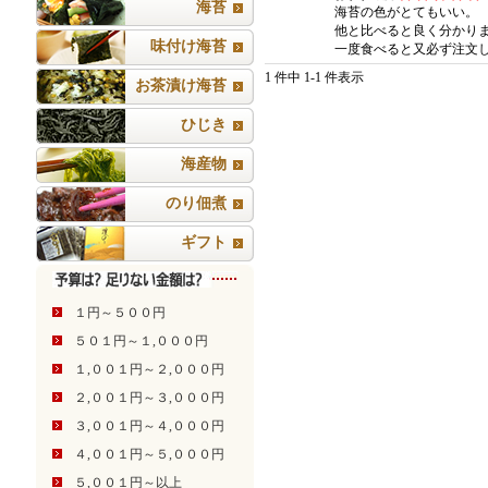
海苔
海苔の色がとてもいい。
他と比べると良く分かり
味付け海苔
一度食べると又必ず注文
1 件中 1-1 件表示
お茶漬け海苔
ひじき
海産物
のり佃煮
ギフト
１円～５００円
５０１円～１,０００円
１,００１円～２,０００円
２,００１円～３,０００円
３,００１円～４,０００円
４,００１円～５,０００円
５,００１円～以上