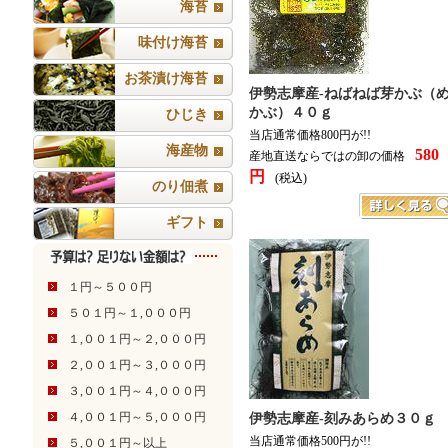
海苔
味付け海苔
お茶漬け海苔
伊勢志摩産-ねばねば芽かぶ（
かぶ）４０ｇ
ひじき
当店通常価格800円が!!
海産物
580
産地直送ならではの卸の価格
円
(税込)
のり佃煮
ギフト
１円～５００円
５０１円～１,０００円
１,００１円～２,０００円
２,００１円～３,０００円
３,００１円～４,０００円
４,００１円～５,０００円
伊勢志摩産-刻みあらめ３０ｇ
当店通常価格500円が!!
５,００１円～以上