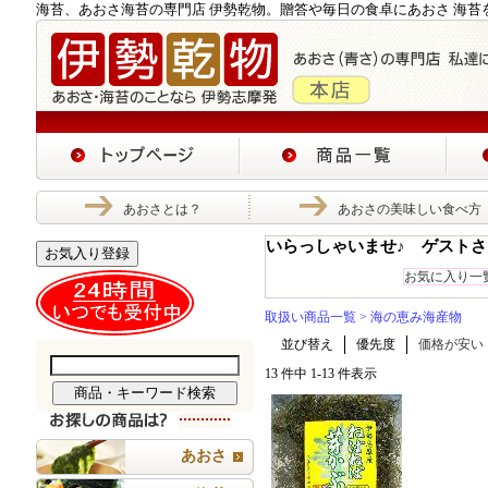
海苔、あおさ海苔の専門店 伊勢乾物。贈答や毎日の食卓にあおさ 海苔
あおさとは？
あおさの美味しい食べ方
いらっしゃいませ♪ ゲストさ
お気入り登録
お気に入り一
取扱い商品一覧
> 海の恵み海産物
並び替え
優先度
価格が安い
13 件中 1-13 件表示
あおさ