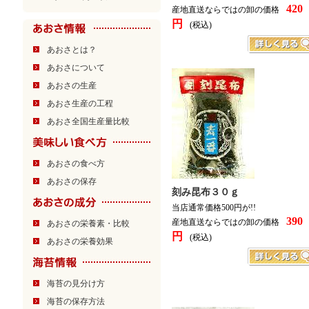
420
産地直送ならではの卸の価格
円
(税込)
あおさとは？
あおさについて
あおさの生産
あおさ生産の工程
あおさ全国生産量比較
あおさの食べ方
あおさの保存
刻み昆布３０ｇ
当店通常価格500円が!!
390
産地直送ならではの卸の価格
あおさの栄養素・比較
円
(税込)
あおさの栄養効果
海苔の見分け方
海苔の保存方法