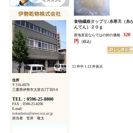
食物繊維タップリ♪糸寒天（糸
んてん）２０ｇ
320
産地直送ならではの卸の価格
円
(税込)
13 件中 1-13 件表示
住所
〒516-0079
三重県伊勢市大世古2丁目9-6
TEL：0596-25-8800
FAX：0596-25-8200
E-mail:
isekanbutsu@arion.ocn.ne.jp
担当者 笠井 敬太