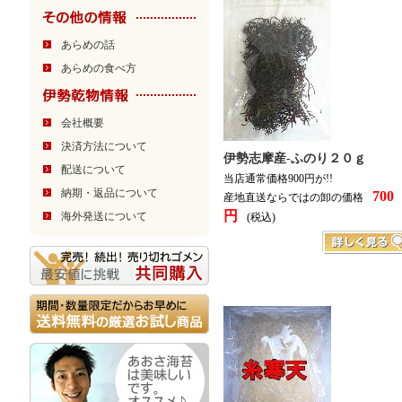
あらめの話
あらめの食べ方
会社概要
決済方法について
伊勢志摩産-ふのり２０ｇ
配送について
当店通常価格900円が!!
納期・返品について
700
産地直送ならではの卸の価格
円
海外発送について
(税込)