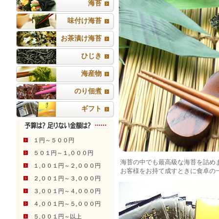
海苔
味付け海苔
お茶漬け海苔
ひじき
海産物
のり佃煮
ギフト
１円～５００円
５０１円～１,０００円
海苔の中でも最高級な海苔を詰め
１,００１円～２,０００円
お客様をお持て成すときに食卓の
２,００１円～３,０００円
３,００１円～４,０００円
４,００１円～５,０００円
５,００１円～以上