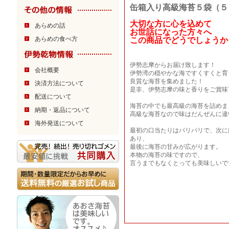
缶箱入り高級海苔５袋（５
大切な方に心を込めて
あらめの話
お世話になった方々へ
あらめの食べ方
この商品でどうでしょうか
伊勢志摩からお届け致します！
会社概要
伊勢湾の穏やかな海ですくすくと育
良質な海苔を集めました！
決済方法について
是非、伊勢志摩の味と香りをご賞味
配送について
海苔の中でも最高級の海苔を詰めま
納期・返品について
高級な海苔なので味はだんぜんに違
海外発送について
最初の口当たりはパリパリで、次に
あり、
最後に海苔の甘みが広がります。
本物の海苔の味ですので、
言うまでもなくとっても美味しいで