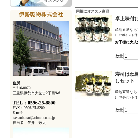
同梱にオススメ商品
卓上味付
産地直送なら
[ 47ポイント付
お子様に大人
数量
寿司はね海
しセット
住所
〒516-0079
産地直送なら
三重県伊勢市大世古2丁目9-6
[ 59ポイント付
TEL：0596-25-8800
FAX：0596-25-8200
数量
E-mail:
isekanbutsu@arion.ocn.ne.jp
担当者 笠井 敬太