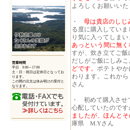
よろしくお願いいた
・
母は貴店のしじ
る度に購入していま
り気に入ってしまい
あっという間に無く
すが、炊き立てご飯
だしがご飯にしみこ
営業時間
どです。
ポテトやか
平日 9:00～17:00
土・日・祝日は定休日となってお
わります。これから
ります。
この間の注文は休み明けの受付と
さん
なります。
・ 初めて購入させ
心配していたのですが
ましたが、ほんとそ
庫県 M.Yさん