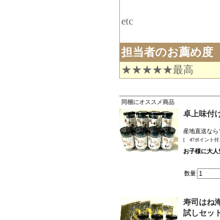
etc
担当者のお薦め度
★★★★★最高
同梱にオススメ商品
卓上味付
産地直送なら
[ 47ポイント付
お子様に大人
数量
寿司はね海
試しセッ