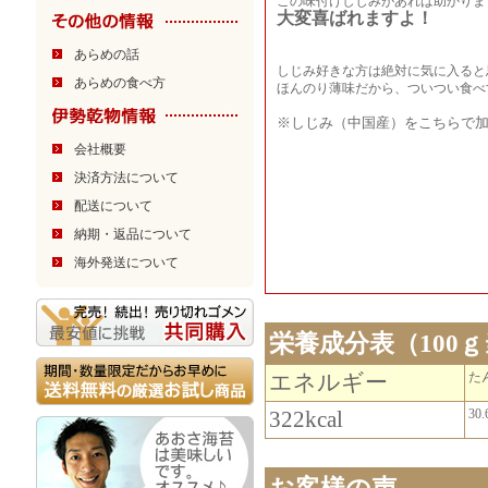
この味付けしじみがあれば助かりま
大変喜ばれますよ！
あらめの話
しじみ好きな方は絶対に気に入ると
あらめの食べ方
ほんのり薄味だから、ついつい食べ
※しじみ（中国産）をこちらで
会社概要
決済方法について
配送について
納期・返品について
海外発送について
栄養成分表（100
エネルギー
た
322kcal
30.