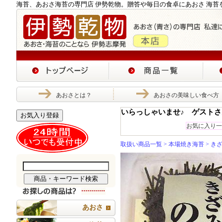
海苔、あおさ海苔の専門店 伊勢乾物。贈答や毎日の食卓にあおさ 海苔
あおさとは？
あおさの美味しい食べ方
いらっしゃいませ♪ ゲストさ
お気入り登録
お気に入り一
取扱い商品一覧
>
本場焼き海苔
> き
あおさ