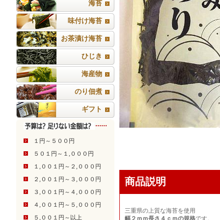
海苔
味付け海苔
お茶漬け海苔
ひじき
海産物
のり佃煮
ギフト
１円～５００円
５０１円～１,０００円
１,００１円～２,０００円
２,００１円～３,０００円
商品説明
３,００１円～４,０００円
４,００１円～５,０００円
三重県の上質な海苔を使用
５,００１円～以上
幅２ｍｍ長さ４ｃｍの規格
です。