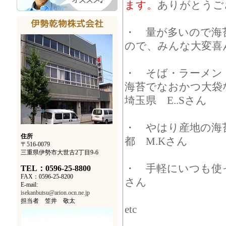
ます。
ありがとうご
・ 量が多いので海
ので、みんな大変喜んで
・ そば・ラーメン
海苔でなおかつ大袋
埼玉県 E..Sさん
・ やはり産地の海
住所
都 M.Kさん
〒516-0079
三重県伊勢市大世古2丁目9-6
・ 手軽にいつも使
TEL：0596-25-8800
FAX：0596-25-8200
さん
E-mail:
isekanbutsu@arion.ocn.ne.jp
担当者 笠井 敬太
etc