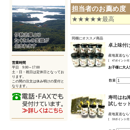
担当者のお薦め度
★★★★★最高
同梱にオススメ商品
卓上味付
産地直送なら
[ 47ポイント付
営業時間
平日 9:00～17:00
お子様に大人
土・日・祝日は定休日となってお
ります。
数量
この間の注文は休み明けの受付と
なります。
寿司はね海
試しセッ
産地直送なら
[ 59ポイント付