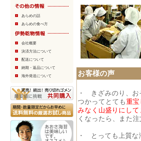
あらめの話
あらめの食べ方
会社概要
決済方法について
配送について
納期・返品について
お客様の声
海外発送について
・ きざみのり、お
つかってとても
重宝
みなく山盛りにして
くなったら、また注文
・ とっても上質な