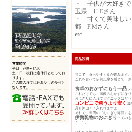
・ 子供が大好きで
玉県 U.Eさん
・ 甘くて美味しい
都 F.Mさん
etc
商品説明
営業時間
平日 9:00～17:00
土・日・祝日は定休日となってお
甘口で、食べやすく食が進みます。
ります。
これを食べて伊勢志摩を感じて下さ
この間の注文は休み明けの受付と
なります。
食卓のおかずにもう一品
っ
これだけでも、御飯のおかずになり
おにぎりに入れてピクニックはどう
コンビニで買うより安く
出
具も沢山！！入れれますよ！
それで、当店の『おにぎり海苔』を
伊勢乾物のおにぎり
ってのも
＾ ）/