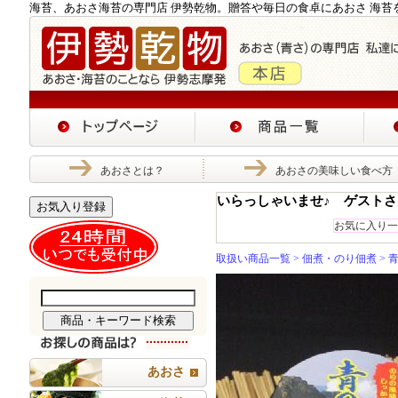
海苔、あおさ海苔の専門店 伊勢乾物。贈答や毎日の食卓にあおさ 海苔
あおさとは？
あおさの美味しい食べ方
いらっしゃいませ♪ ゲストさ
お気入り登録
お気に入り一
取扱い商品一覧
>
佃煮・のり佃煮
> 
あおさ