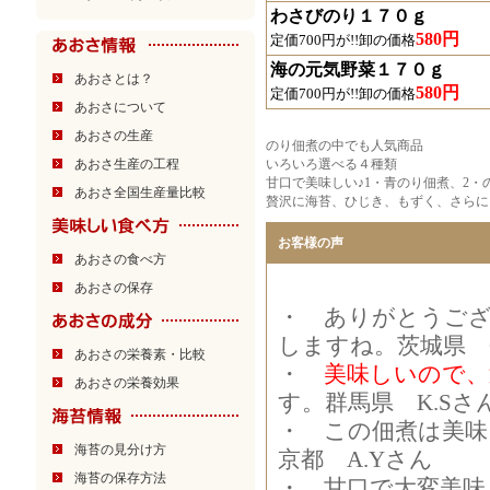
わさびのり１７０ｇ
580円
定価700円が!!卸の価格
海の元気野菜１７０ｇ
あおさとは？
580円
定価700円が!!卸の価格
あおさについて
あおさの生産
のり佃煮の中でも人気商品
あおさ生産の工程
いろいろ選べる４種類
甘口で美味しい♪1・青のり佃煮、2
あおさ全国生産量比較
贅沢に海苔、ひじき、もずく、さらに
お客様の声
あおさの食べ方
あおさの保存
・ ありがとうご
しますね。茨城県 O
あおさの栄養素・比較
・
美味しいので、
あおさの栄養効果
す。群馬県 K.Sさ
・ この佃煮は美味
海苔の見分け方
京都 A.Yさん
海苔の保存方法
・ 甘口で大変美味