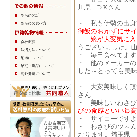
川県 D.Kさん
あらめの話
・ 私も伊勢の出身
あらめの食べ方
御飯のおかずにサ
・
娘が大変気に入
会社概要
うございました。山
決済方法について
・ 毎日食べてます
配送について
・ 他のメーカーの
納期・返品について
した～とっても美味
海外発送について
・ 大変美味しく頂
さん
・ 美味しいわさ
びの食感といい最高
・ サイコーですよ
・ わさびのツ～
おります。埼玉県 