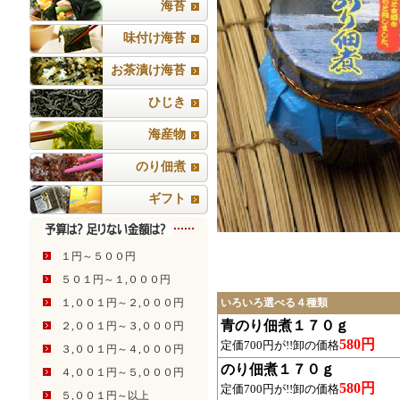
海苔
味付け海苔
お茶漬け海苔
ひじき
海産物
のり佃煮
ギフト
１円～５００円
５０１円～１,０００円
１,００１円～２,０００円
いろいろ選べる４種類
青のり佃煮１７０ｇ
２,００１円～３,０００円
580円
定価700円が!!卸の価格
３,００１円～４,０００円
のり佃煮１７０ｇ
４,００１円～５,０００円
580円
定価700円が!!卸の価格
５,００１円～以上