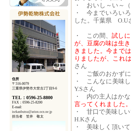
・ おいし～い～（
・ 今までいろい
した。千葉県 O.U
・ この間、
試しに
が、豆腐の味は生き
きました。今まで
りましたが、これ
さん
・ ご飯のおかずに
住所
・ こんなに美味しい
〒516-0079
Y.Sさん
三重県伊勢市大世古2丁目9-6
・ 内の主人はか
TEL：0596-25-8800
FAX：0596-25-8200
言ってくれました
E-mail:
・ 甘口で美味し
isekanbutsu@arion.ocn.ne.jp
担当者 笠井 敬太
H.Kさん
・ 美味しく頂いて