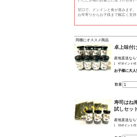
いただき物のお返しに使うのも良い
甘口で、ドンドンと食が進みます。
お年寄りからお子様まで幅広く支持
同梱にオススメ商品
卓上味付
産地直送なら
[ 47ポイント付
お子様に大人
数量
寿司はね海
試しセッ
産地直送なら
[ 59ポイント付