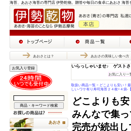
海苔、あおさ海苔の専門店 伊勢乾物。贈答や毎日の食卓にあおさ 海苔
あおさとは？
あおさの美味しい食べ方
いらっしゃいませ♪ ゲストさ
お気入り登録
お気に入り一
取扱い商品一覧
>
どこよりも安い！最
しい-ワケ有り寿司海苔２４枚×４袋-
どこよりも安
みんなで集っ
あおさ
完売が続出し