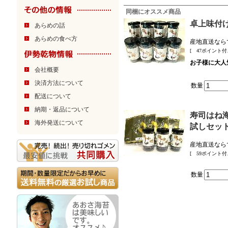
同梱にオススメ商品
卓上味付
あらめの話
あらめの食べ方
産地直送なら
[ 47ポイント付
お子様に大人
会社概要
決済方法について
数量
配送について
納期・返品について
寿司はね海
海外発送について
試しセッ
産地直送なら
[ 59ポイント付
数量