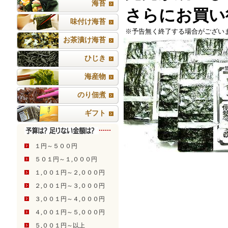
海苔
さらにお買い
味付け海苔
※予告無く終了する場合がござい
お茶漬け海苔
ひじき
海産物
のり佃煮
ギフト
１円～５００円
５０１円～１,０００円
１,００１円～２,０００円
２,００１円～３,０００円
３,００１円～４,０００円
４,００１円～５,０００円
５,００１円～以上