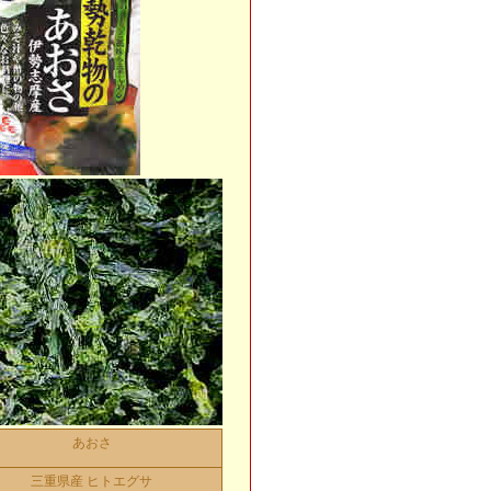
あおさ
三重県産 ヒトエグサ