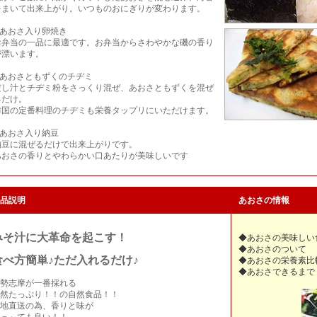
をまいて出来上がり。いつものおにぎりが変わります。
2.あおさ入り卵焼き
お弁当の一品に最適です。お弁当からさわやかな磯の香り
が漂います。
3.あおさともずくのチヂミ
だし汁とチヂミ粉をさっくり混ぜ、あおさともずくを混ぜ
るだけ。
韓国の定番料理のチヂミも栄養タップリにいただけます。
4.あおさ入り納豆
納豆に混ぜるだけで出来上がりです。
あおさの香りとやわらかい口あたりが美味しいです
品説明
あおさの情報
みそ汁に大革命を起こす！
◆あおさの美味しい
◆あおさのついて
食べ方簡単♪ただ入れるだけ♪
◆あおさの栄養素比
◆あおさできるまで
勢志摩が一番採れる
然たっぷり！！の自然食品！！
地直送の為、香りと味が