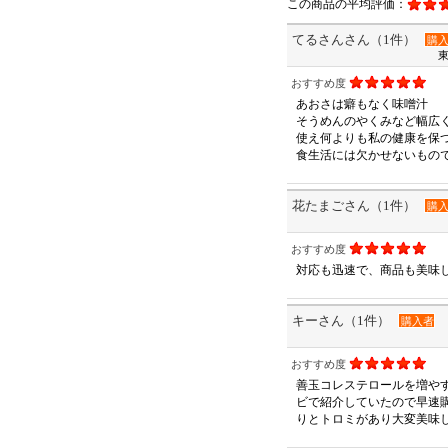
この商品の平均評価：
てるさんさん（1件）
購
東
おすすめ度
あおさは癖もなく味噌汁
そうめんのやくみなど幅広
使え何よりも私の健康を保
食生活には欠かせないもの
花たまごさん（1件）
購
おすすめ度
対応も迅速で、商品も美味
キーさん（1件）
購入者
おすすめ度
善玉コレステロールを増や
ビで紹介していたので早速
りとトロミがあり大変美味