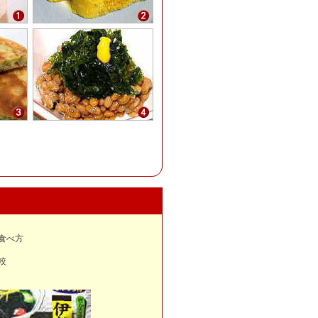
食べ方
較