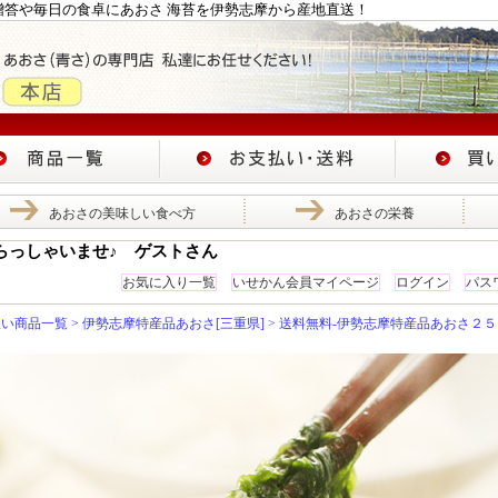
贈答や毎日の食卓にあおさ 海苔を伊勢志摩から産地直送！
あおさの美味しい食べ方
あおさの栄養
らっしゃいませ♪ ゲストさん
お気に入り一覧
いせかん会員マイページ
ログイン
パス
扱い商品一覧
>
伊勢志摩特産品あおさ[三重県]
> 送料無料-伊勢志摩特産品あおさ２５