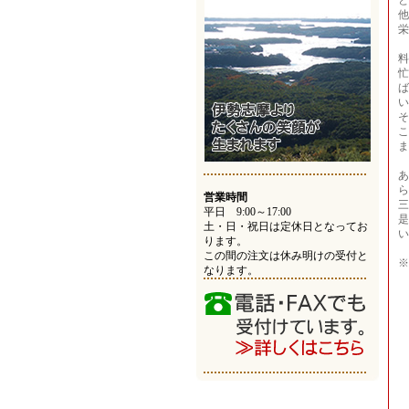
と
他
栄
料
忙
ば
い
そ
こ
ま
あ
ら
営業時間
三
平日 9:00～17:00
是
土・日・祝日は定休日となってお
い
ります。
この間の注文は休み明けの受付と
※
なります。