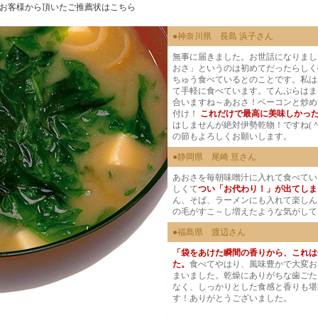
お客様から頂いたご推薦状はこちら
●神奈川県 長島 浜子さん
無事に届きました。お世話になりまし
おさ」というのは初めてだったらしく
ちゅう食べているとのことです。私は
て手軽に食べています。てんぷらはま
合いますね～あおさ！ベーコンと炒め
付け！
これだけで最高に美味しかった
はしませんが絶対伊勢乾物！ですね(＾
の節もよろしくお願いします。
●静岡県 尾崎 亘さん
あおさを毎朝味噌汁に入れて食べてい
しくて
つい「お代わり！」が出てしま
ん、そば、ラーメンにも入れて楽しん
の毛がすこ～し増えたような気がして
●福島県 渡辺さん
「袋をあけた瞬間の香りから、これは
た。
食べてやはり、風味豊かで大変お
まいました。乾燥にありがちな歯ごた
なく、しっかりとした食感と香りも堪
す！ありがとうございました。