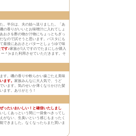
た。半分は、夫の姑へ送りました。「あ
磯の香りがいいとお味噌汁に入れてしょ
あおさを酢の物か汁物にちょっとちぎっ
だなので試そうと思います。パスタにも
て最後にあおさとバターとしょうゆで味
です♪
家族が3人ですのでたまにしか購入
ー＾)vまた利用させていただきます。そ
ます。磯の香りや軟らかい歯ごたえ美味
います。
家族みんなに大人気で、うど
でいます。気のせいか薄くなりかけた髪
います。ありがとう！
ぜったいおいしい！と確信いたしまし
いしくあっという間に一袋食べきってし
えがない、生臭いという感じもまったく
能できました。なくなったらまた買いま