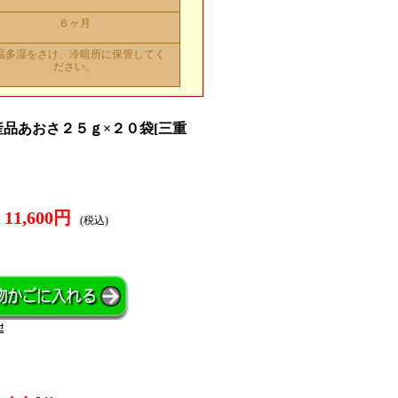
６ヶ月
温多湿をさけ、冷暗所に保管してく
ださい。
産品あおさ２５ｇ×２０袋[三重
11,600円
(税込)