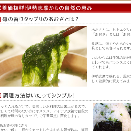
あおさとは、ヒトエグサ
『あおさ』または『あお
食感は、薄くやわらかい
具としても食べられます
カルシウムは牛乳の約8
と比べてもバランスよく
てくれます。
伊勢志摩で採れる、風味
しく健康的に変えてみま
サッと入れるだけで、美味しいお料理の出来上がるので、
忙しくて時間のない方にオススメ。アイデア次第で普段の
お料理が磯の香りタップリで栄養満点に変化します。
1.あおさのおにぎり
温かいご飯に、細かくカットしたあおさを混ぜ込み、海苔