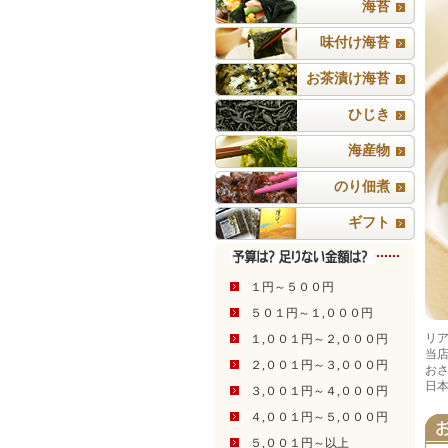
海苔
味付け海苔
お茶漬け海苔
ひじき
海産物
のり佃煮
ギフト
１円～５００円
５０１円～１,０００円
リ
１,００１円～２,０００円
当
２,００１円～３,０００円
お
日
３,００１円～４,０００円
４,００１円～５,０００円
５,００１円～以上