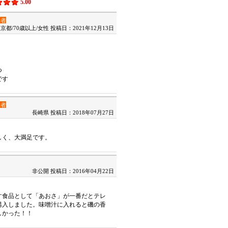
5.00
入者
京都/70歳以上/女性
投稿日：2021年12月13日
く
つ
です
入者
長崎県
投稿日：2018年07月27日
しく、大満足です。
非公開
投稿日：2016年04月22日
す食品として「あおさ」が一番だとテレ
購入しました。味噌汁に入れると磯の香
しかった！！