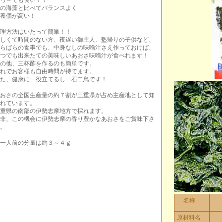
っ～ても良い！！
の海藻と比べてバランスよく
養価が高い！
理方法はいたって簡単！！
しくて時間のない方、夜遅い御主人、塾帰りの子供など、
らばらの食事でも、中身なしの味噌汁さえ作っておけば、
つでも出来たての美味しいあおさ味噌汁が食べれます！
の他、三杯酢を作るのも簡単です。
れでお客様も自由時間が持てます。
た、健康に一役立てるし一石二鳥です！
おさの全国生産量の約７割が三重県が占め主産地として知
れています。
重県の南部の伊勢志摩地方で採れます。
非、この機会に伊勢志摩の香り豊かなあおさをご賞味下さ
。
一人前の分量は約３～４ｇ
名称
原材料名