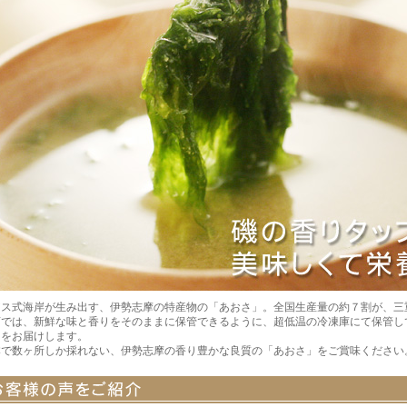
アス式海岸が生み出す、伊勢志摩の特産物の「あおさ」。全国生産量の約７割が、三
店では、新鮮な味と香りをそのままに保管できるように、超低温の冷凍庫にて保管し
さをお届けします。
本で数ヶ所しか採れない、伊勢志摩の香り豊かな良質の「あおさ」をご賞味ください