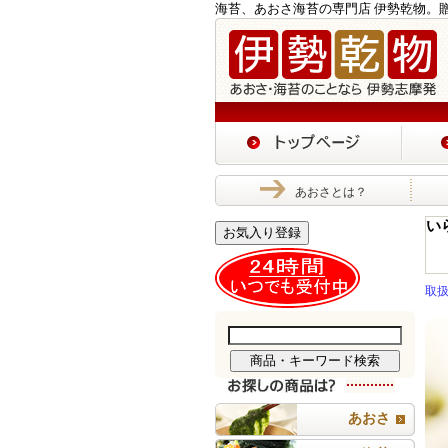
海苔、あおさ海苔の専門店 伊勢乾物。
あおさとは？
い
お気入り登録
取
あおさ