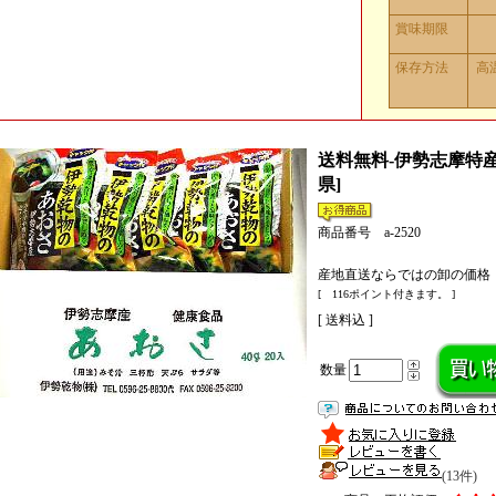
賞味期限
保存方法
高
送料無料-伊勢志摩特
県]
商品番号 a-2520
産地直送ならではの卸の価格
[ 116ポイント付きます。 ]
[ 送料込 ]
数量
(13件)