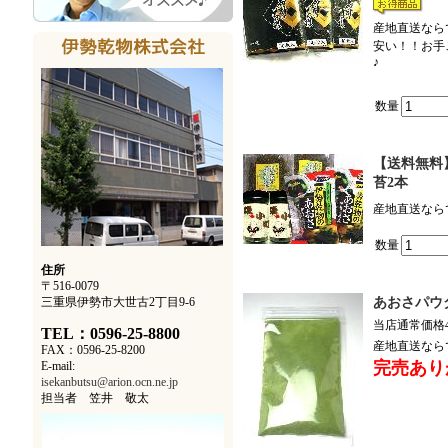
産地直送なら
安い！！お手
♪
数量
【送料無料
苔2本
産地直送なら
数量
住所
〒516-0079
三重県伊勢市大世古2丁目9-6
あおさパウ
当店通常価格4,
TEL：0596-25-8800
産地直送なら
FAX：0596-25-8200
完売あり
E-mail:
isekanbutsu@arion.ocn.ne.jp
担当者 笠井 敬太