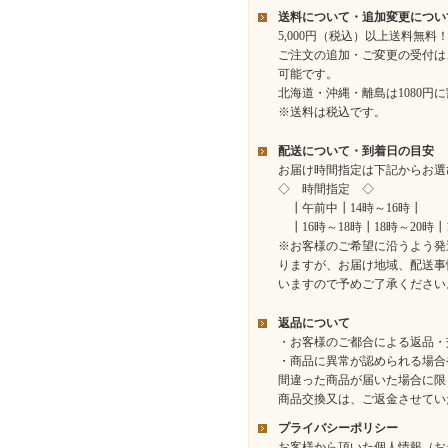
送料について・追加変更につい
5,000円（税込）以上送料無料
ご注文の追加・ご変更の受付は
可能です。
北海道・沖縄・離島は1080円
※送料は税込です。
配送について・到着日の目安
お届け時間指定は下記からお選
◇ 時間指定 ◇
┃午前中┃14時～16時┃
┃16時～18時┃18時～20時┃
※お客様のご希望に沿うよう発
りますが、お届け地域、配送事
いますので予めご了承ください
返品について
・お客様のご都合による返品・
・商品に異常が認められる場合
間違った商品が届いた場合に限
商品交換又は、ご返金させてい
プライバシーポリシー
お客様から頂いた個人情報（お