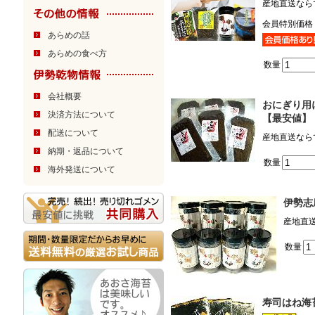
産地直送なら
会員特別価格
あらめの話
あらめの食べ方
数量
会社概要
おにぎり用
決済方法について
【最安値】
配送について
産地直送なら
納期・返品について
数量
海外発送について
伊勢志
産地直
数量
寿司はね海