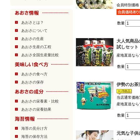
会員特別価格
あおさとは？
数量
あおさについて
あおさの生産
大人気商品
あおさ生産の工程
試しセット
あおさ全国生産量比較
産地直送なら
数量
あおさの食べ方
あおさの保存
伊勢のお茶
当店通常価格5,
あおさの栄養素・比較
産地直送なら
あおさの栄養効果
数量
海苔の見分け方
元気な子供
海苔の保存方法