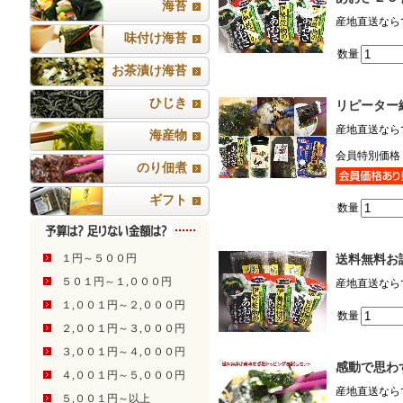
海苔
産地直送なら
味付け海苔
数量
お茶漬け海苔
ひじき
リピーター
産地直送なら
海産物
会員特別価格
のり佃煮
ギフト
数量
１円～５００円
送料無料お試
５０１円～１,０００円
産地直送なら
１,００１円～２,０００円
数量
２,００１円～３,０００円
３,００１円～４,０００円
感動で思わ
４,００１円～５,０００円
産地直送なら
５,００１円～以上