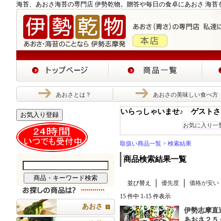
海苔、あおさ海苔の専門店 伊勢乾物。贈答や毎日の食卓にあおさ 海苔
あおさとは？
あおさの美味しい食べ方
いらっしゃいませ♪ ゲストさ
お気入り登録
お気に入り一
取扱い商品一覧
> 検索結果
商品検索結果一覧
並び替え
優先度
価格が安い
15 件中 1-15 件表示
あおさ
伊勢志摩直
あおさ２５