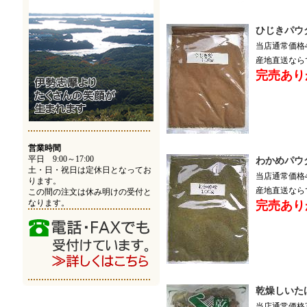
ひじきパウ
当店通常価格4,
産地直送なら
完売あり
営業時間
平日 9:00～17:00
わかめパウ
土・日・祝日は定休日となってお
当店通常価格4,
ります。
産地直送なら
この間の注文は休み明けの受付と
なります。
完売あり
乾燥しいた
当店通常価格3,